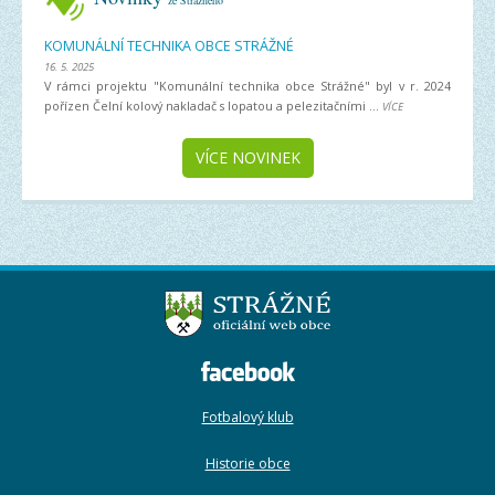
KOMUNÁLNÍ TECHNIKA OBCE STRÁŽNÉ
16. 5. 2025
V rámci projektu "Komunální technika obce Strážné" byl v r. 2024
pořízen Čelní kolový nakladač s lopatou a pelezitačními ...
VÍCE
VÍCE NOVINEK
Fotbalový klub
Historie obce