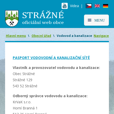
Videa |
MENU
Hlavní menu
\
Obecní úřad
\
Vodovod a kanalizace
Navigace
PASPORT VODOVODNÍ A KANALIZAČNÍ SÍTĚ
Vlastník a provozovatel vodovodu a kanalizace:
Obec Strážné
Strážné 129
543 52 Strážné
Odborný správce vodovodu a kanalizace:
KrVaK s.r.o.
Horní Branná 1