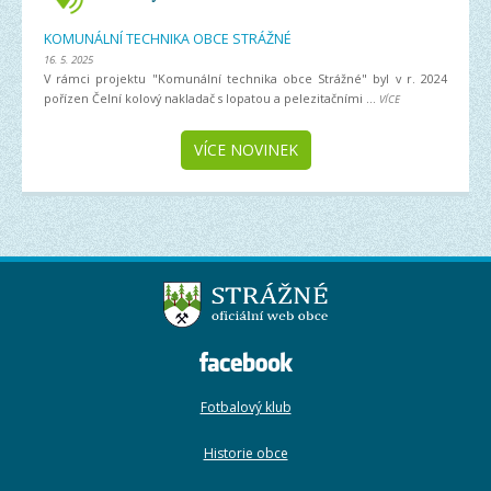
KOMUNÁLNÍ TECHNIKA OBCE STRÁŽNÉ
16. 5. 2025
V rámci projektu "Komunální technika obce Strážné" byl v r. 2024
pořízen Čelní kolový nakladač s lopatou a pelezitačními ...
VÍCE
VÍCE NOVINEK
Fotbalový klub
Historie obce