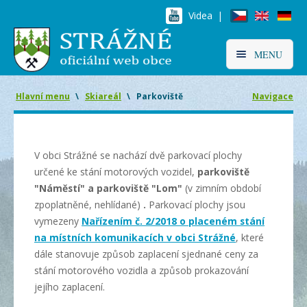
Videa |
MENU
Hlavní menu
\
Skiareál
\
Parkoviště
Navigace
V obci Strážné se nachází dvě parkovací plochy
určené ke stání motorových vozidel,
parkoviště
"Náměstí" a parkoviště "Lom"
(v zimním období
zpoplatněné, nehlídané)
.
Parkovací plochy jsou
vymezeny
Nařízením č. 2/2018 o placeném stání
na místních komunikacích v obci Strážné
, které
dále stanovuje způsob zaplacení sjednané ceny za
stání motorového vozidla a způsob prokazování
jejího zaplacení.